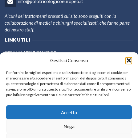
info@polotricologicoeuropeo.it
Alcuni dei trattamenti presenti sul sito sono eseguiti con la
collaborazione di medici e chirurghi specializzati, che fanno parte
del nostro staff.
LINK UTILI
FISSA UN APPUNTAMENTO
Gestisci Consenso
CONTATTI
SEGUIGI SU
Per fornire le migliori esperienze, utilizziamo tecnologie come i cookie per
memorizzare e/o accedere alle informazioni del dispositivo. Il consenso a
Facebook
Instagram
queste tecnologie ci permetterà di elaborare dati come il comportamento di
navigazione o ID unici su questo sito. Non acconsentire o ritirare il consenso
può influire negativamente su alcune caratteristiche e funzioni.
Accetta
Nega
Copyright ©2026 © POLO TRICOLOGICO EUROPEO - All rights